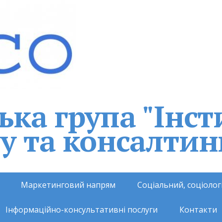
ка група "Інст
у та консалтин
Маркетинговий напрям
Соціальний, соціоло
Інформаційно-консультативні послуги
Контакти