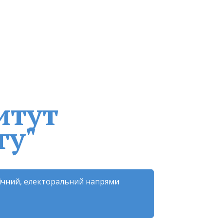
итут
гу"
гічний, електоральний напрями