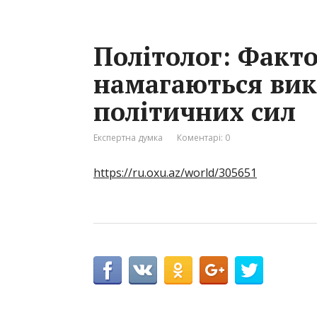
Політолог: Факто
намагаються вик
політичних сил
Експертна думка
Коментарі: 0
https://ru.oxu.az/world/305651