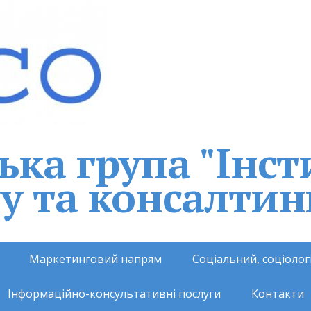
ка група "Інст
у та консалтин
Маркетинговий напрям
Соціальний, соціоло
Інформаційно-консультативні послуги
Контакти