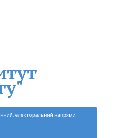
итут
гу"
гічний, електоральний напрями