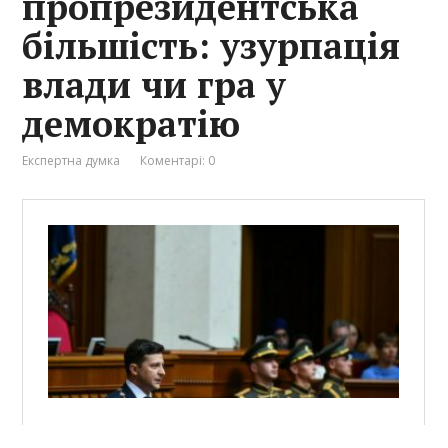
пропрезидентська
більшість: узурпація
влади чи гра у
демократію
Експертна думка
Коментарі: 0