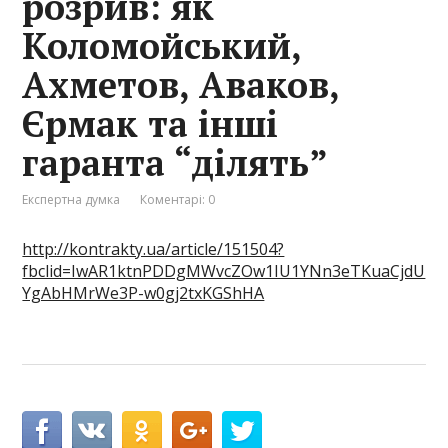
розрив: як
Коломойський,
Ахметов, Аваков,
Єрмак та інші
гаранта “ділять”
Експертна думка
Коментарі: 0
http://kontrakty.ua/article/151504?
fbclid=IwAR1ktnPDDgMWvcZOw1IU1YNn3eTKuaCjdU
YgAbHMrWe3P-w0gj2txKGShHA