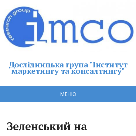
Дослідницька група "Інститут
маркетингу та консалтингу"
МЕНЮ
Зеленський на