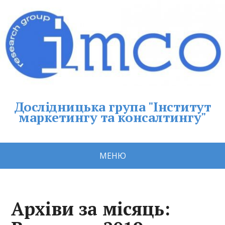
Дослідницька група "Інститут
маркетингу та консалтингу"
МЕНЮ
Архіви за місяць: