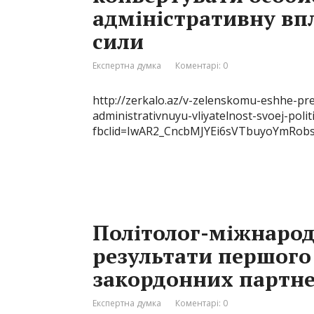
адміністративну впл
сили
Експертна думка
Коментарі: 0
http://zerkalo.az/v-zelenskomu-eshhe-pre
administrativnuyu-vliyatelnost-svoej-politi
fbclid=IwAR2_CncbMJYEi6sVTbuyoYmR
Політолог-міжнарод
результати першого
закордонних партне
Експертна думка
Коментарі: 0