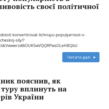
ивовість своєї політичної
dstoit-konvertirovat-lichnuyu-populyarnost-v-
cheskoj-sily/?
obsIdcVwwerzdi6OUKSwVQQRPwsOLeHBQbU
Читати далі
ник пояснив, як
 туру вплинуть на
рів України