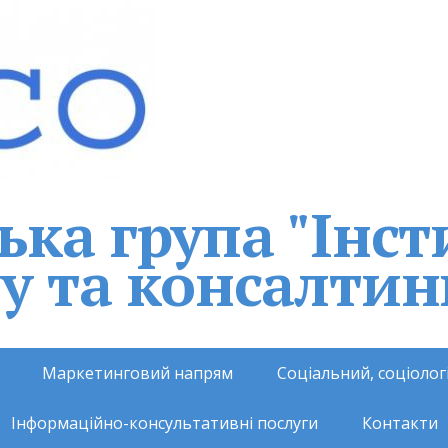
ка група "Інст
у та консалтин
Маркетинговий напрям
Соціальний, соціоло
Інформаційно-консультативні послуги
Контакти