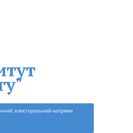
итут
гу"
гічний, електоральний напрями