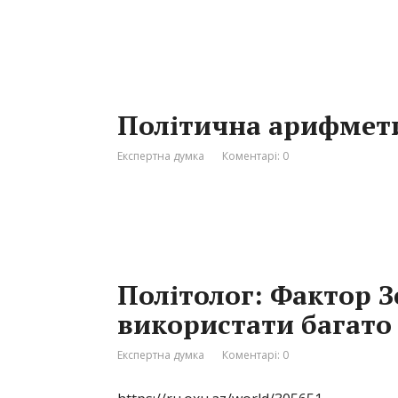
Політична арифмети
Експертна думка
Коментарі: 0
Політолог: Фактор 
використати багато
Експертна думка
Коментарі: 0