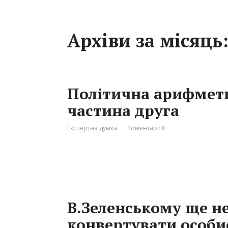
Архіви за місяць:
Політична арифмети
частина друга
Експертна думка
Коментарі: 0
В.Зеленському ще н
конвертувати особи