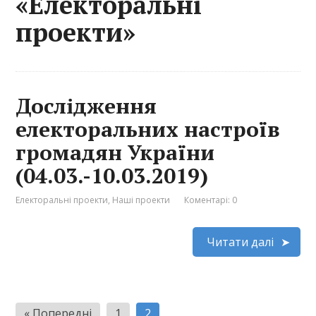
«Електоральні
проекти»
Дослідження
електоральних настроїв
громадян України
(04.03.-10.03.2019)
Електоральні проекти
,
Наші проекти
Коментарі: 0
Читати далі
Пагінація
« Попередні
1
2