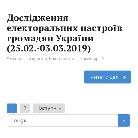
Дослідження
електоральних настроїв
громадян України
(25.02.-03.03.2019)
Електоральні проекти
,
Наші проекти
Коментарі: 0
Читати далі
Пагінація
1
2
Наступні »
записів