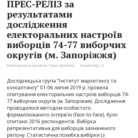
ПРЕС-РЕЛІЗ за
результатами
дослідження
електоральних настроїв
виборців 74-77 виборчих
округів (м. Запоріжжя)
Електоральні проекти
,
Наші проекти
Коментарі: 0
Дослідницька група “Інститут маркетингу та
консалтингу” 01-06 липня 2019 р. провела
опитування електоральних настроїв виборців 74-
77 виборчих округів (м. Запоріжжя). Дослідження
проводилося методом особистого
формалізованого інтерв’ю (face-to-face), було
опитано 2016 респондентів. Вибірка
репрезентативна для виборців зазначеного
регіону. Статистична похибка вибірки (з