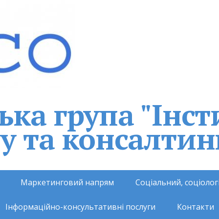
ка група "Інст
у та консалтин
Маркетинговий напрям
Соціальний, соціоло
Інформаційно-консультативні послуги
Контакти