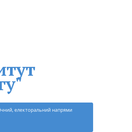
итут
гу"
гічний, електоральний напрями