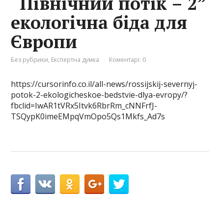
“Північний потік – 2”
екологічна біда для
Європи
Без рубрики
,
Експертна думка
Коментарі: 0
https://cursorinfo.co.il/all-news/rossijskij-severnyj-
potok-2-ekologicheskoe-bedstvie-dlya-evropy/?
fbclid=IwAR1tVRx5Itvk6RbrRm_cNNFrfJ-
TSQypK0imeEMpqVmOpo5Qs1Mkfs_Ad7s