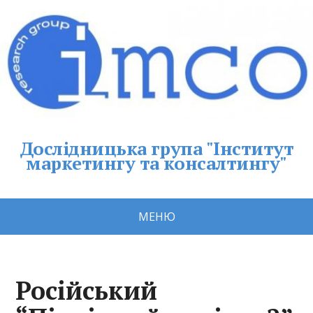
Дослідницька група "Інститут
маркетингу та консалтингу"
МЕНЮ
Російський