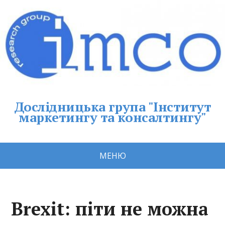
Дослідницька група "Інститут
маркетингу та консалтингу"
МЕНЮ
Brexit: піти не можна