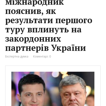
міжнародник
пояснив, як
результати першого
туру вплинуть на
закордонних
партнерів України
Експертна думка
Коментарі: 0