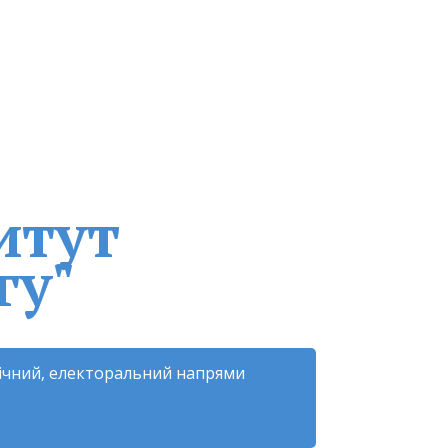
итут
гу"
гічний, електоральний напрями