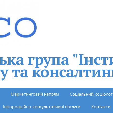
ка група "Інст
у та консалтин
Маркетинговий напрям
Соціальний, соціоло
Інформаційно-консультативні послуги
Контакти