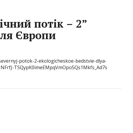
ічний потік – 2”
для Європи
ij-severnyj-potok-2-ekologicheskoe-bedstvie-dlya-
_cNNFrfJ-TSQypK0imeEMpqVmOpo5Qs1Mkfs_Ad7s