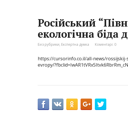
Російський “Півн
екологічна біда 
Без рубрики
,
Експертна думка
Коментарі: 0
https://cursorinfo.co.il/all-news/rossijsk
evropy/?fbclid=IwAR1tVRx5Itvk6RbrRm